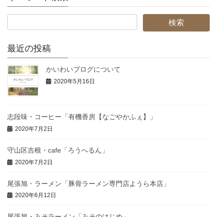
ー
ー
ー
ビ
ジ
ジ
ジ
ゲ
ー
最近の投稿
シ
ョ
かいわいブログについて
ン
2020年5月16日
志段味・コーヒー「有機香房【なごやかふぇ】」
2020年7月2日
守山区吉根・cafe「ろうへるん」
2020年7月2日
尾張旭・ラーメン「豚骨ラーメン専門店ようら本店」
2020年6月12日
尾張旭・みそラーメン「みそのはじめ」