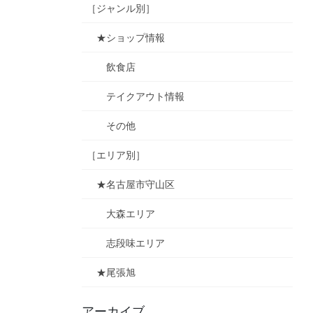
［ジャンル別］
★ショップ情報
飲食店
テイクアウト情報
その他
［エリア別］
★名古屋市守山区
大森エリア
志段味エリア
★尾張旭
アーカイブ