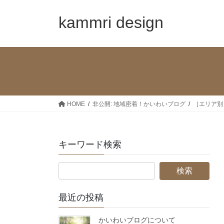
コ
ナ
ン
ビ
kammri design
テ
ゲ
ン
ー
ツ
シ
へ
ョ
ス
ン
キ
に
ッ
移
HOME
非公開: 地域密着！かいわいブログ
［エリア別
プ
動
キーワード検索
最近の投稿
かいわいブログについて