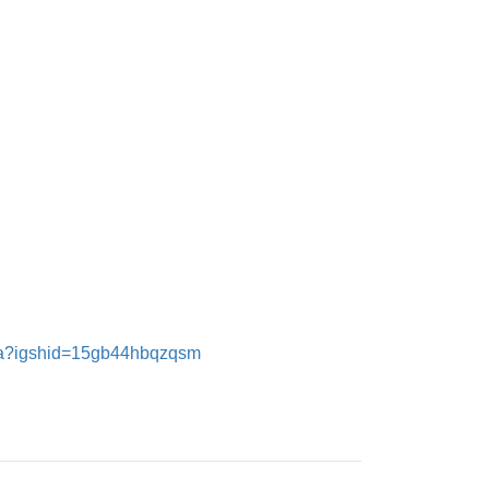
ya?igshid=15gb44hbqzqsm
ん